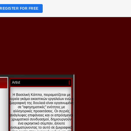
REGISTER FOR FREE
Artist
Η Βασιλική Κάππα, πειραματίζεται με
ευρεία γκάμα εικαστικών εργαλείων ενώ η
ζωγραφική της δουλειά είναι οργανωμένη
σε "αφηγηματικές" ενότητες με
αλληγορικές προεκτάσεις. Οι συχνές
ανάγλυφες επιφάνειες και οι απρόσμενοι
χρωματικοί συνδυασμοί, δημιουργούν
ένα εκρηκτικό σύμπαν, άλλοτε
ενσωματώνοντας το αυτό σε ζωγραφικά