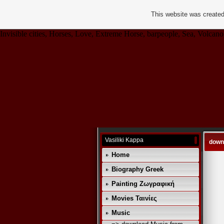
This website was created
Invisible cities, Horses, Love, Extreme Horse, barpeople, Sea, Volcano,
Vasiliki Kappa
downl
Home
Biography Greek
Painting Ζωγραφική
Movies Ταινίες
Music