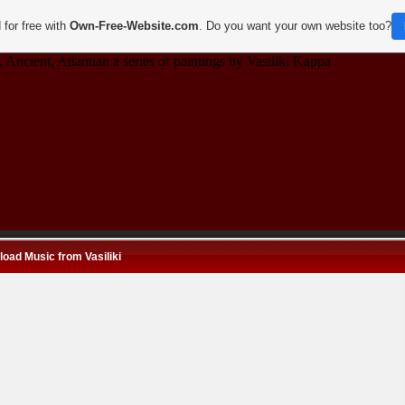
 for free with
Own-Free-Website.com
. Do you want your own website too?
 Ancient, Atlantian a series of paintings by Vasiliki Kappa
oad Music from Vasiliki