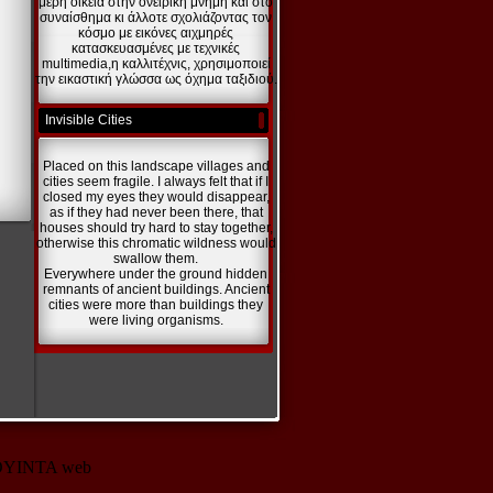
μέρη οικεία στην ονειρική μνήμη και στο
συναίσθημα κι άλλοτε σχολιάζοντας τον
κόσμο με εικόνες αιχμηρές
κατασκευασμένες με τεχνικές
multimedia,η καλλιτέχνις, χρησιμοποιεί
την εικαστική γλώσσα ως όχημα ταξιδιού.
Invisible Cities
Placed on this landscape villages and
cities seem fragile. I always felt that if I
closed my eyes they would disappear,
as if they had never been there, that
houses should try hard to stay together,
otherwise this chromatic wildness would
swallow them.
Everywhere under the ground hidden
remnants of ancient buildings. Ancient
cities were more than buildings they
were living organisms.
10 KOYINTA web