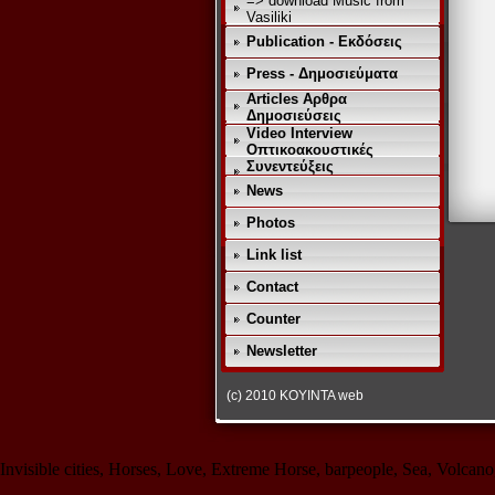
=> download Music from
Vasiliki
Publication - Εκδόσεις
Press - Δημοσιεύματα
Articles Αρθρα
Δημοσιεύσεις
Video Interview
Οπτικοακουστικές
Συνεντεύξεις
News
Photos
Link list
Contact
Counter
Newsletter
(c) 2010 KOYINTA web
Invisible cities, Horses, Love, Extreme Horse, barpeople, Sea, Volca