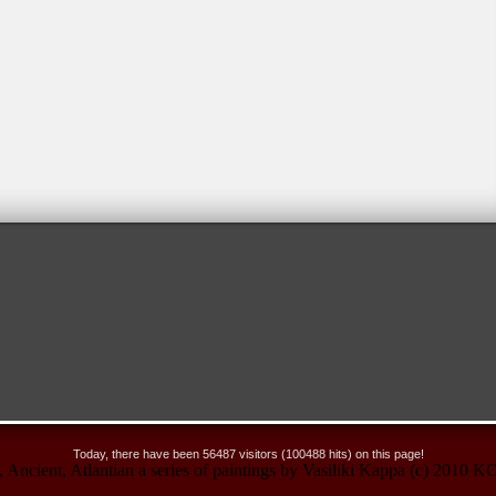
Today, there have been 56487 visitors (100488 hits) on this page!
no, Ancient, Atlantian a series of paintings by Vasiliki Kappa (c) 20